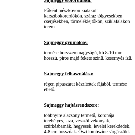
Sajmeggy előfordulása:
Főként mészkövön kialakult
karsztbokorerdőkön, száraz tölgyesekben,
cserjésekben, törmeléklejtőkön, sziklafalakon
terem.
Sajmeggy gyümölcse:
termése borsszem nagyságú, kb 8-10 mm
hosszú, piros majd fekete színű, kesernyés ízű.
Sajmeggy felhasználása:
régen pipaszárat készítettek fájából. termése
ehető.
Sajmeggy hajtásrendszere:
többnyire alacsony termetű, koronája
terebélyes, laza, vesszői vékonyak,
szürkésbarnák, hegyesek, levelei kerekdedek,
4-8 cm hosszúak. Őszi lombszíne sárgászöld.