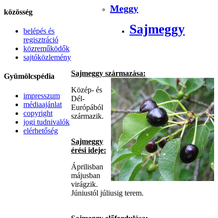
Meggy
közösség
Sajmeggy
belépés és
regisztráció
közreműködők
sajtóközlemény
Sajmeggy származása:
Gyümölcspédia
Közép- és
impresszum
Dél-
médiaajánlat
Európából
copyright
származik.
jogi tudnivalók
elérhetőség
Sajmeggy
érési ideje:
Áprilisban
májusban
virágzik.
Júniustól júliusig terem.