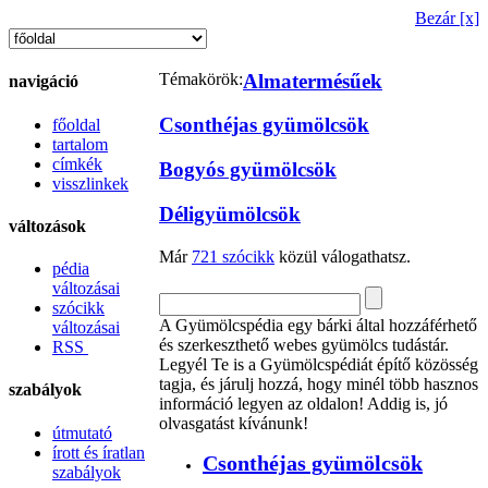
Bezár [x]
Témakörök:
Almatermésűek
navigáció
Csonthéjas gyümölcsök
főoldal
tartalom
címkék
Bogyós gyümölcsök
visszlinkek
Déligyümölcsök
változások
Már
721 szócikk
közül válogathatsz.
pédia
változásai
szócikk
A Gyümölcspédia egy bárki által hozzáférhető
változásai
és szerkeszthető webes gyümölcs tudástár.
RSS
Legyél Te is a Gyümölcspédiát építő közösség
tagja, és járulj hozzá, hogy minél több hasznos
szabályok
információ legyen az oldalon! Addig is, jó
olvasgatást kívánunk!
útmutató
írott és íratlan
Csonthéjas gyümölcsök
szabályok