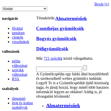
Bezár [x]
Témakörök:
Almatermésűek
navigáció
Csonthéjas gyümölcsök
főoldal
tartalom
címkék
Bogyós gyümölcsök
visszlinkek
Déligyümölcsök
változások
Már
721 szócikk
közül válogathatsz.
pédia
változásai
szócikk
A Gyümölcspédia egy bárki által hozzáférhető
változásai
és szerkeszthető webes gyümölcs tudástár.
RSS
Legyél Te is a Gyümölcspédiát építő közösség
tagja, és járulj hozzá, hogy minél több hasznos
szabályok
információ legyen az oldalon! Addig is, jó
olvasgatást kívánunk!
útmutató
írott és íratlan
Almatermésűek
szabályok