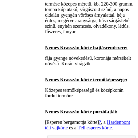
termése közepes méretű, kb. 220-300 gramm,
tompa kúp alakú, sárgászöld színű, a napos
oldalán gyengén vöröses árnyalattal, héja
érdes, megérve aranysárga, húsa sárgásfehér
színű, enyhén szemcsés, olvadékony, lédús,
fűszeres, fanyar.
Nemes Krasszán körte hajtásrendszere:
fája gyenge növekedésű, koronája mérsékelt
növésű. Korán virágzik.
Nemes Krasszán körte termőképessége:
Közepes termőképességű és középkorán
fordul termőre.
Nemes Krasszán körte porzófajtái:
[Esperen bergamottja körte]
?
, a
Hardenpont
téli vajkörte
és a
Téli esperes körte
.