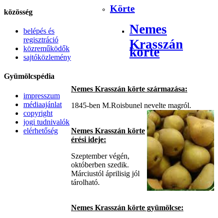
Körte
közösség
Nemes
belépés és
regisztráció
Krasszán
közreműködők
körte
sajtóközlemény
Gyümölcspédia
Nemes Krasszán körte származása:
impresszum
médiaajánlat
1845-ben M.Roisbunel nevelte magról.
copyright
jogi tudnivalók
elérhetőség
Nemes Krasszán körte
érési ideje:
Szeptember végén,
októberben szedik.
Márciustól áprilisig jól
tárolható.
Nemes Krasszán körte gyümölcse: