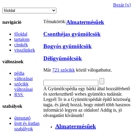
Bezár [x]
Témakörök:
Almatermésűek
navigáció
Csonthéjas gyümölcsök
főoldal
tartalom
címkék
Bogyós gyümölcsök
visszlinkek
Déligyümölcsök
változások
Már
721 szócikk
közül válogathatsz.
pédia
változásai
szócikk
A Gyümölcspédia egy bárki által hozzáférhető
változásai
és szerkeszthető webes gyümölcs tudástár.
RSS
Legyél Te is a Gyümölcspédiát építő közösség
tagja, és járulj hozzá, hogy minél több hasznos
szabályok
információ legyen az oldalon! Addig is, jó
olvasgatást kívánunk!
útmutató
írott és íratlan
Almatermésűek
szabályok