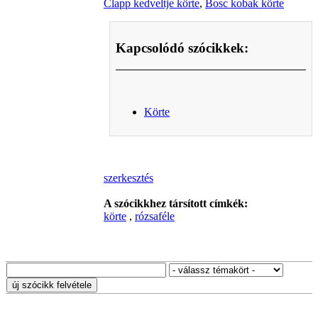
Clapp kedveltje körte
,
Bosc kobak körte
Kapcsolódó szócikkek:
Körte
szerkesztés
A szócikkhez társított címkék:
körte
,
rózsaféle