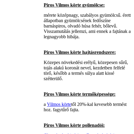
Piros Vilmos körte gyümölcse:
mérete középnagy, szabályos gyümölcsű. érett
állapotban gyümölcsének fedőszíne
barnáspiros, olvadó húsa fehér, bőlevű.
Visszamutálás jellemzi, ami ennek a fajtának a
legnagyobb hibája.
Piros Vilmos körte hajtásrendszere:
Közepes növekedési erélyű, közepesen sűrű,
tojás alakú koronát nevel, kezdetben felfelé
törő, később a termés súlya alatt kissé
szétterülő.
Piros Vilmos körte termőképessége:
a
Vilmos körte
től 20%-kal kevesebb termést
hoz. fagytűrő fajta.
Piros Vilmos körte pollenadói: