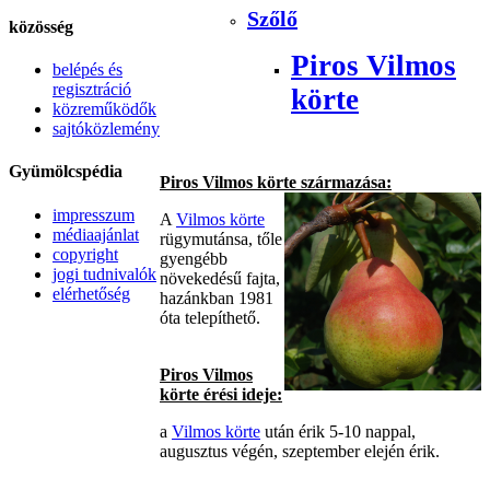
Szőlő
közösség
Piros Vilmos
belépés és
regisztráció
körte
közreműködők
sajtóközlemény
Gyümölcspédia
Piros Vilmos körte származása:
impresszum
A
Vilmos körte
médiaajánlat
rügymutánsa, tőle
copyright
gyengébb
jogi tudnivalók
növekedésű fajta,
elérhetőség
hazánkban 1981
óta telepíthető.
Piros Vilmos
körte érési ideje:
a
Vilmos körte
után érik 5-10 nappal,
augusztus végén, szeptember elején érik.