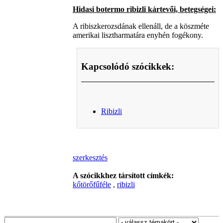
Hidasi botermo ribizli kártevői, betegségei:
A ribiszkerozsdának ellenáll, de a köszméte
amerikai lisztharmatára enyhén fogékony.
Kapcsolódó szócikkek:
Ribizli
szerkesztés
A szócikkhez társított címkék:
kőtörőfűféle
,
ribizli