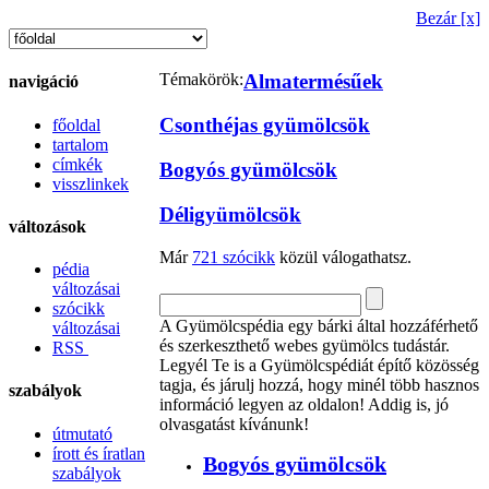
Bezár [x]
Témakörök:
Almatermésűek
navigáció
Csonthéjas gyümölcsök
főoldal
tartalom
címkék
Bogyós gyümölcsök
visszlinkek
Déligyümölcsök
változások
Már
721 szócikk
közül válogathatsz.
pédia
változásai
szócikk
A Gyümölcspédia egy bárki által hozzáférhető
változásai
és szerkeszthető webes gyümölcs tudástár.
RSS
Legyél Te is a Gyümölcspédiát építő közösség
tagja, és járulj hozzá, hogy minél több hasznos
szabályok
információ legyen az oldalon! Addig is, jó
olvasgatást kívánunk!
útmutató
írott és íratlan
Bogyós gyümölcsök
szabályok