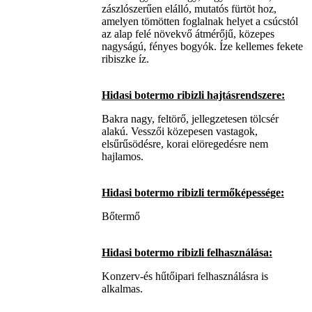
zászlószerűen elálló, mutatós fürtöt hoz,
amelyen tömötten foglalnak helyet a csúcstól
az alap felé növekvő átmérőjű, közepes
nagyságú, fényes bogyók. Íze kellemes fekete
ribiszke íz.
Hidasi botermo ribizli hajtásrendszere:
Bakra nagy, feltörő, jellegzetesen tölcsér
alakú. Vesszői közepesen vastagok,
elsűrűsödésre, korai elöregedésre nem
hajlamos.
Hidasi botermo ribizli termőképessége:
Bőtermő
Hidasi botermo ribizli felhasználása:
Konzerv-és hűtőipari felhasználásra is
alkalmas.