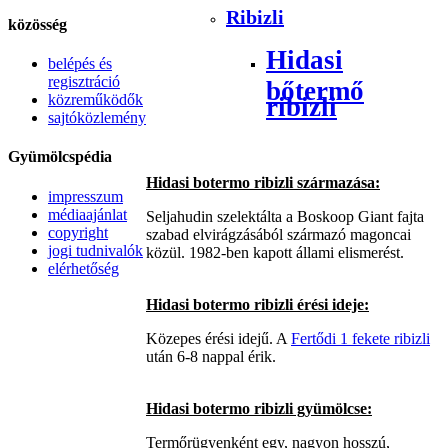
Ribizli
közösség
Hidasi
belépés és
regisztráció
bőtermő
közreműködők
ribizli
sajtóközlemény
Gyümölcspédia
Hidasi botermo ribizli származása:
impresszum
médiaajánlat
Seljahudin szelektálta a Boskoop Giant fajta
copyright
szabad elvirágzásából származó magoncai
jogi tudnivalók
közül. 1982-ben kapott állami elismerést.
elérhetőség
Hidasi botermo ribizli érési ideje:
Közepes érési idejű. A
Fertődi 1 fekete ribizli
után 6-8 nappal érik.
Hidasi botermo ribizli gyümölcse:
Termőrügyenként egy, nagyon hosszú,