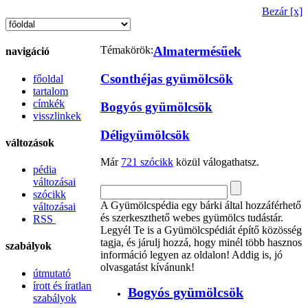
Bezár [x]
Témakörök:
Almatermésűek
navigáció
Csonthéjas gyümölcsök
főoldal
tartalom
címkék
Bogyós gyümölcsök
visszlinkek
Déligyümölcsök
változások
Már
721 szócikk
közül válogathatsz.
pédia
változásai
szócikk
A Gyümölcspédia egy bárki által hozzáférhető
változásai
és szerkeszthető webes gyümölcs tudástár.
RSS
Legyél Te is a Gyümölcspédiát építő közösség
tagja, és járulj hozzá, hogy minél több hasznos
szabályok
információ legyen az oldalon! Addig is, jó
olvasgatást kívánunk!
útmutató
írott és íratlan
Bogyós gyümölcsök
szabályok