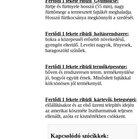
Fertődi 1 fekete ribizli Gyümölcse:
fürtje és fürtnyele hosszú (55 mm), nagy
fürttömege a termesztett fajtákét meghaladja.
Hosszú fürtkocsánya megkönnyíti a szedését.
Fertődi 1 fekete ribizli hajtásrendszere:
bokra a közepesnél erősebb növekedésű,
gyengén elterülő. Levelei nagyok, fényesek,
haragoszöld színűek.
Fertődi 1 fekete ribizli termőképessége:
bőven és rendszeresen terem. termékenyülése
jó, bogyói együtt érnek. Minősített fajtákkal
kölcsönösen jól termékenyül.
Fertődi 1 fekete ribizli kártevői, betegségei:
előállításakor és az első üzemi telepítés idején
az amerikai köszméte lisztharmatnak teljesen
ellenállt, azóta ez kismértékben csökkent.
Kapcsolódó szócikkek: