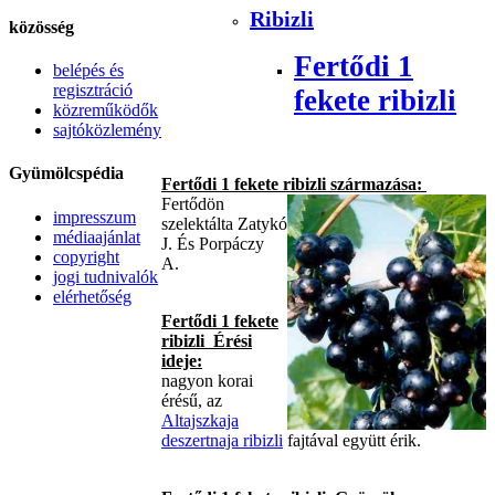
Ribizli
közösség
Fertődi 1
belépés és
regisztráció
fekete ribizli
közreműködők
sajtóközlemény
Gyümölcspédia
Fertődi 1 fekete ribizli származása:
Fertődön
impresszum
szelektálta Zatykó
médiaajánlat
J. És Porpáczy
copyright
A.
jogi tudnivalók
elérhetőség
Fertődi 1 fekete
ribizli Érési
ideje:
nagyon korai
érésű, az
Altajszkaja
deszertnaja ribizli
fajtával együtt érik.