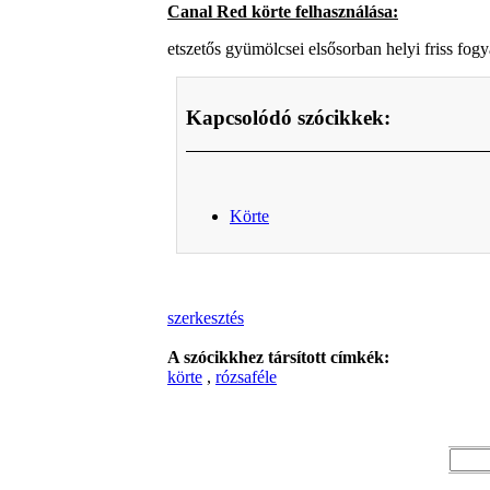
Canal Red körte felhasználása:
etszetős gyümölcsei elsősorban helyi friss fogy
Kapcsolódó szócikkek:
Körte
szerkesztés
A szócikkhez társított címkék:
körte
,
rózsaféle