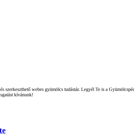
és szerkeszthető webes gyümölcs tudástár. Legyél Te is a Gyümölcspédiá
asgatást kívánunk!
te