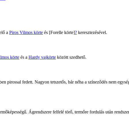
elő a
Piros Vilmos körte
és [Forelle körte]
?
keresztezésével.
lmos körte
és a
Hardy vajkörte
között szedhető.
ben pirossal fedett. Nagyon tetszetős, bár néha a színeződés nem egység
mőképességű. Ágrendszere felfelé törő, termőre fordulás után rendszere