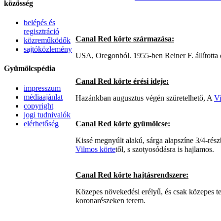
közösség
belépés és
regisztráció
Canal Red körte származása:
közreműködők
sajtóközlemény
USA, Oregonból. 1955-ben Reiner F. állította 
Gyümölcspédia
Canal Red körte érési ideje:
impresszum
médiaajánlat
Hazánkban augusztus végén szüretelhető, A
Vi
copyright
jogi tudnivalók
elérhetőség
Canal Red körte gyümölcse:
Kissé megnyúlt alakú, sárga alapszíne 3/4-rész
Vilmos körte
től, s szotyosódásra is hajlamos.
Canal Red körte hajtásrendszere:
Közepes növekedési erélyű, és csak közepes ter
koronarészeken terem.