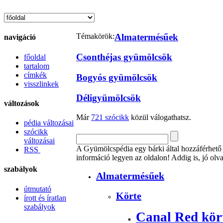
Témakörök:
Almatermésűek
navigáció
Csonthéjas gyümölcsök
főoldal
tartalom
címkék
Bogyós gyümölcsök
visszlinkek
Déligyümölcsök
változások
Már
721 szócikk
közül válogathatsz.
pédia változásai
szócikk
változásai
A Gyümölcspédia egy bárki által hozzáférhető 
RSS
információ legyen az oldalon! Addig is, jó olv
szabályok
Almatermésűek
útmutató
Körte
írott és íratlan
szabályok
Canal Red kör