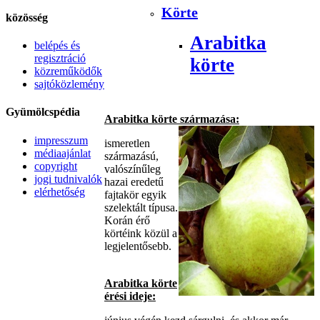
Körte
közösség
Arabitka
belépés és
regisztráció
körte
közreműködők
sajtóközlemény
Gyümölcspédia
Arabitka körte származása:
impresszum
ismeretlen
médiaajánlat
származású,
copyright
valószínűleg
jogi tudnivalók
hazai eredetű
elérhetőség
fajtakör egyik
szelektált típusa.
Korán érő
körtéink közül a
legjelentősebb.
Arabitka körte
érési ideje: