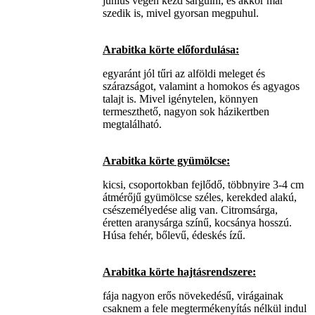
június végén kezd sárgulni, és akkor már
szedik is, mivel gyorsan megpuhul.
Arabitka körte előfordulása:
egyaránt jól tűri az alföldi meleget és
szárazságot, valamint a homokos és agyagos
talajt is. Mivel igénytelen, könnyen
termeszthető, nagyon sok házikertben
megtalálható.
Arabitka körte gyümölcse:
kicsi, csoportokban fejlődő, többnyire 3-4 cm
átmérőjű gyümölcse széles, kerekded alakú,
csészemélyedése alig van. Citromsárga,
éretten aranysárga színű, kocsánya hosszú.
Húsa fehér, bőlevű, édeskés ízű.
Arabitka körte hajtásrendszere:
fája nagyon erős növekedésű, virágainak
csaknem a fele megtermékenyítás nélkül indul