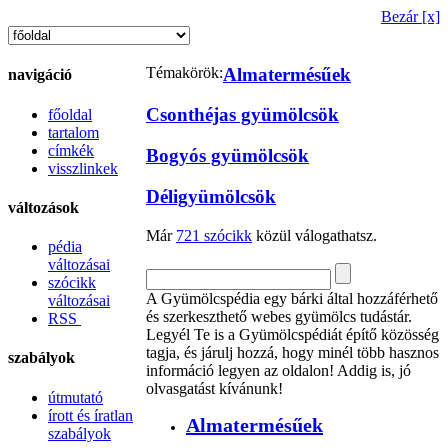
Bezár [x]
Témakörök:
Almatermésűek
navigáció
Csonthéjas gyümölcsök
főoldal
tartalom
címkék
Bogyós gyümölcsök
visszlinkek
Déligyümölcsök
változások
Már
721 szócikk
közül válogathatsz.
pédia
változásai
szócikk
A Gyümölcspédia egy bárki által hozzáférhető
változásai
és szerkeszthető webes gyümölcs tudástár.
RSS
Legyél Te is a Gyümölcspédiát építő közösség
tagja, és járulj hozzá, hogy minél több hasznos
szabályok
információ legyen az oldalon! Addig is, jó
olvasgatást kívánunk!
útmutató
írott és íratlan
Almatermésűek
szabályok